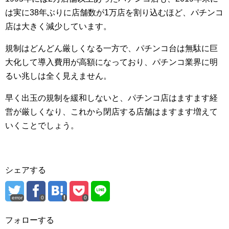
は実に38年ぶりに店舗数が1万店を割り込むほど、パチンコ
店は大きく減少しています。
規制はどんどん厳しくなる一方で、パチンコ台は無駄に巨
大化して導入費用が高額になっており、パチンコ業界に明
るい兆しは全く見えません。
早く出玉の規制を緩和しないと、パチンコ店はますます経
営が厳しくなり、これから閉店する店舗はますます増えて
いくことでしょう。
シェアする
error
0
0
フォローする