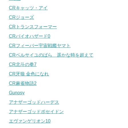
CRキャッツ・アイ
CRジョーズ
CRトランスフォーマー
CRバイオハザード0
CRフィーバー宇宙戦艦ヤマト
CRベルサイユのばら 遥かな時を超えて
CR北斗の拳7
CR牙狼 金色になれ
CR麻雀物語2
Gunosy
アナザーゴッドハーデス
アナザーゴッドポセイドン
エヴァンゲリオン10