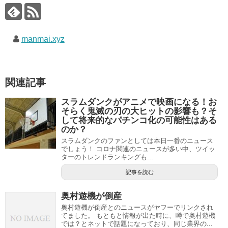
manmai.xyz
関連記事
スラムダンクがアニメで映画になる！お
そらく鬼滅の刃の大ヒットの影響も？そ
して将来的なパチンコ化の可能性はある
のか？
スラムダンクのファンとしては本日一番のニュース
でしょう！ コロナ関連のニュースが多い中、ツイッ
ターのトレンドランキングも...
記事を読む
奥村遊機が倒産
奥村遊機が倒産とのニュースがヤフーでリンクされ
てました。 もともと情報が出た時に、噂で奥村遊機
では？とネットで話題になっており、同じ業界の...