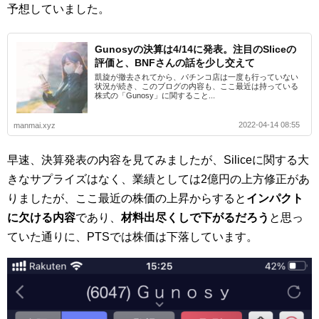
予想していました。
Gunosyの決算は4/14に発表。注目のSliceの
評価と、BNFさんの話を少し交えて
凱旋が撤去されてから、パチンコ店は一度も行っていない
状況が続き、このブログの内容も、ここ最近は持っている
株式の「Gunosy」に関すること...
2022-04-14 08:55
manmai.xyz
早速、決算発表の内容を見てみましたが、Siliceに関する大
きなサプライズはなく、業績としては2億円の上方修正があ
りましたが、ここ最近の株価の上昇からすると
インパクト
に欠ける内容
であり、
材料出尽くしで下がるだろう
と思っ
ていた通りに、PTSでは株価は下落しています。