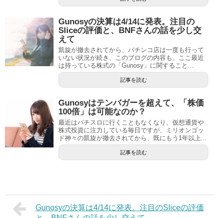
Gunosyの決算は4/14に発表。注目の
Sliceの評価と、BNFさんの話を少し交
えて
凱旋が撤去されてから、パチンコ店は一度も行って
いない状況が続き、このブログの内容も、ここ最近
は持っている株式の「Gunosy」に関すること...
記事を読む
Gunosyはテンバガーを超えて、「株価
100倍」は可能なのか？
最近はパチスロに行くこともなくなり、仮想通貨や
株式投資に注力している毎日ですが、ミリオンゴッ
ド神々の凱旋が撤去されてから、既にもう1年以上...
記事を読む
Gunosyの決算は4/14に発表。注目のSliceの評価
と、BNFさんの話を少し交えて