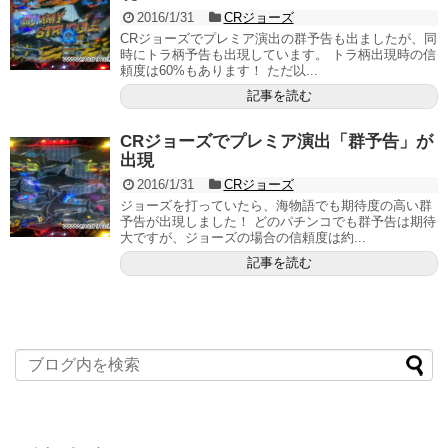
2016/1/31
CRジョーズ
CRジョーズでプレミア演出の群予告も出ましたが、同
時にトラ柄予告も出現しています。 トラ柄出現時の信
頼度は60%もあります！ ただ以...
記事を読む
CRジョーズでプレミア演出「群予告」が
出現
2016/1/31
CRジョーズ
ジョーズを打っていたら、海物語でも期待度の高い群
予告が出現しました！ どのパチンコでも群予告は期待
大ですが、ジョーズの場合の信頼度は約...
記事を読む