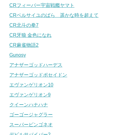
CRフィーバー宇宙戦艦ヤマト
CRベルサイユのばら 遥かな時を超えて
CR北斗の拳7
CR牙狼 金色になれ
CR麻雀物語2
Gunosy
アナザーゴッドハーデス
アナザーゴッドポセイドン
エヴァンゲリオン10
エヴァンゲリオン9
クイーンハナハナ
ゴーゴージャグラー
スーパービンゴネオ
デビルサバイバー2