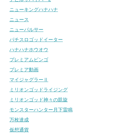
ニューキングハナハナ
ニュース
ニューパルサー
パチスロゴッドイーター
ハナハナホウオウ
プレミアムビンゴ
プレミア動画
マイジャグラーⅡ
ミリオンゴッドライジング
ミリオンゴッド神々の凱旋
モンスターハンター月下雷鳴
万枚達成
仮想通貨