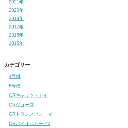
2021年
2020年
2019年
2017年
2016年
2015年
カテゴリー
4号機
6号機
CRキャッツ・アイ
CRジョーズ
CRトランスフォーマー
CRバイオハザード0