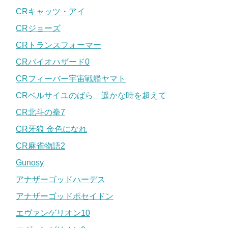
CRキャッツ・アイ
CRジョーズ
CRトランスフォーマー
CRバイオハザード0
CRフィーバー宇宙戦艦ヤマト
CRベルサイユのばら 遥かな時を超えて
CR北斗の拳7
CR牙狼 金色になれ
CR麻雀物語2
Gunosy
アナザーゴッドハーデス
アナザーゴッドポセイドン
エヴァンゲリオン10