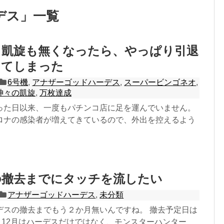
デス
」
一覧
も凱旋も無くなったら、やっぱり引退
ってしまった
6号機
,
アナザーゴッドハーデス
,
スーパービンゴネオ
,
神々の凱旋
,
万枚達成
った日以来、一度もパチンコ店に足を運んでいません。
ロナの感染者が増えてきているので、外出を控えるよう
の撤去までにタッチを流したい
アナザーゴッドハーデス
,
未分類
デスの撤去までもう２か月無いんですね。 撤去予定日は
15日 12月はハーデスだけではなく、モンスターハンター