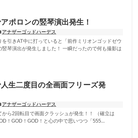
アポロンの竪琴演出発生！
アナザーゴッドハーデス
りを引きAT中に打っていると「前作ミリオンゴッドゼウ
ンの竪琴演出が発生しました！ 一瞬だったので何も撮影は
で人生二度目の全画面フリーズ発
アナザーゴッドハーデス
てから2回転目で画面クラッシュが発生！！ （確立は
 GOD！GOD！GOD！と心の中で思いつつ「555...