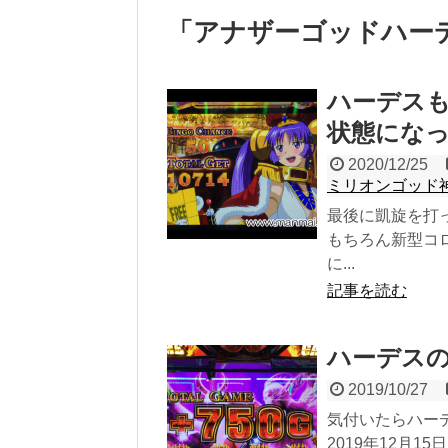
「
アナザーゴッドハー
ハーデス
状態にな
2020/12/25
ミリオンゴッド
最後に凱旋を打
もちろん新型コ
に...
記事を読む
ハーデス
2019/10/27
気付いたらハー
2019年12月