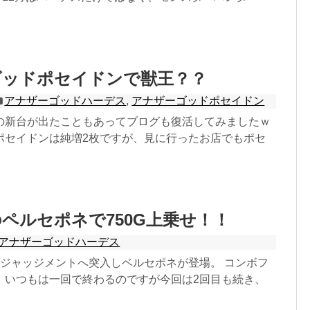
ゴッドポセイドンで獣王？？
アナザーゴッドハーデス
,
アナザーゴッドポセイドン
の新台が出たこともあってブログも復活してみましたｗ
ポセイドンは純増2枚ですが、見に行ったお店でもポセ
ペルセポネで750G上乗せ！！
アナザーゴッドハーデス
てジャッジメントへ突入しベルセポネが登場。 コンボフ
、いつもは一回で終わるのですが今回は2回目も続き、