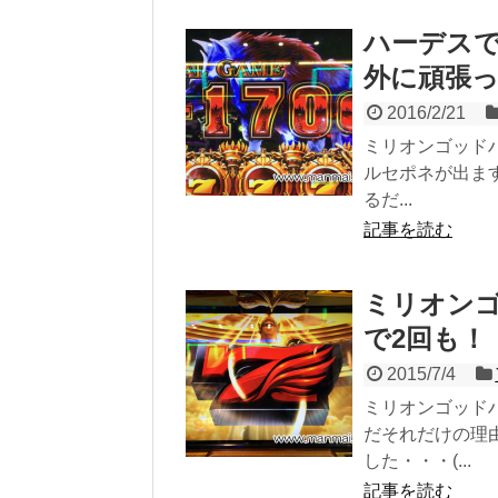
ハーデス
外に頑張っ
2016/2/21
ミリオンゴッド
ルセポネが出ます
るだ...
記事を読む
ミリオンゴ
で2回も！
2015/7/4
ミリオンゴッド
だそれだけの理
した・・・(...
記事を読む