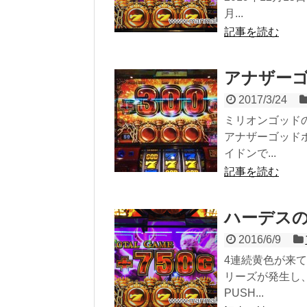
月...
記事を読む
アナザー
2017/3/24
ミリオンゴッド
アナザーゴッド
イドンで...
記事を読む
ハーデスの
2016/6/9
4連続黄色が来
リーズが発生し
PUSH...