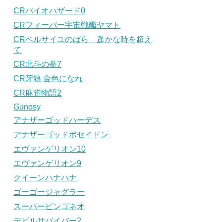
CRバイオハザード0
CRフィーバー宇宙戦艦ヤマト
CRベルサイユのばら 遥かな時を超え
て
CR北斗の拳7
CR牙狼 金色になれ
CR麻雀物語2
Gunosy
アナザーゴッドハーデス
アナザーゴッドポセイドン
エヴァンゲリオン10
エヴァンゲリオン9
クイーンハナハナ
ゴーゴージャグラー
スーパービンゴネオ
デビルサバイバー2