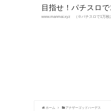
目指せ！パチスロで
www.manmai.xyz （※パチスロで1
ホーム
アナザーゴッドハーデス