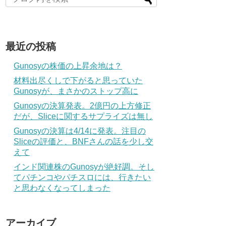
最近の投稿
Gunosyの株価の上昇余地は？
材料出尽くしで下がると思っていた
Gunosyが、まさかのストップ高に
Gunosyの決算発表。2億円の上方修正
だが、Sliceに関するサプライズは無し
Gunosyの決算は4/14に発表。注目の
Sliceの評価と、BNFさんの話を少し交
えて
インド関連株のGunosyが絶好調。そし
てパチンコやパチスロには、行きたい
と思わなくなってしまった
アーカイブ