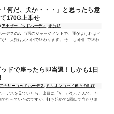
で「何だ、犬か・・・」と思ったら意
て170G上乗せ
アナザーゴッドハーデス
,
未分類
ハーデスのAT当選のジャッジメントで、運がよければベ
が、大抵は犬×5回で終わります。 今回も5回目で終わ
ッドで座ったら即当選！しかも1日
！
アナザーゴッドハーデス
,
ミリオンゴッド神々の凱旋
ハーデスを見ていたら、出目に「V」があったんで、た
由で打っていたのですが、打ち始めて5回転で当たりま