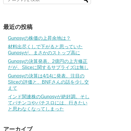
最近の投稿
Gunosyの株価の上昇余地は？
材料出尽くしで下がると思っていた
Gunosyが、まさかのストップ高に
Gunosyの決算発表。2億円の上方修正
だが、Sliceに関するサプライズは無し
Gunosyの決算は4/14に発表。注目の
Sliceの評価と、BNFさんの話を少し交
えて
インド関連株のGunosyが絶好調。そし
てパチンコやパチスロには、行きたい
と思わなくなってしまった
アーカイブ