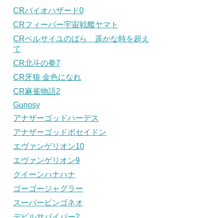
CRバイオハザード0
CRフィーバー宇宙戦艦ヤマト
CRベルサイユのばら 遥かな時を超え
て
CR北斗の拳7
CR牙狼 金色になれ
CR麻雀物語2
Gunosy
アナザーゴッドハーデス
アナザーゴッドポセイドン
エヴァンゲリオン10
エヴァンゲリオン9
クイーンハナハナ
ゴーゴージャグラー
スーパービンゴネオ
デビルサバイバー2