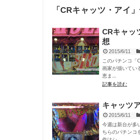
「
CRキャッツ・アイ
」
CRキャッ
想
2015/6/11
このパチンコ「
画家が描いてい
恵ま...
記事を読む
キャッツ
2015/6/11
今週は新台が多
ちらのパチンコ
作はシ...