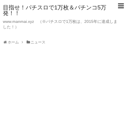
目指せ！パチスロで1万枚＆パチンコ5万
発！！
www.manmai.xyz （※パチスロで1万枚は、2015年に達成しま
した！）
ホーム
ニュース