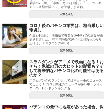
最後の7日間」「最胸伝奇 パイ遊記」「ドラゴンギ
ャル～双龍の闘い～」が登場しますね。 ...
記事を読む
コロナ後のパチンコ業界は、相当厳しい
環境に
今週2月8日に、海物語で有名なSANKYOの決算が発
表されました。 昨年同時期で約617億円あった売り
上げは、33％ダウンの410億...
記事を読む
スラムダンクがアニメで映画になる！お
そらく鬼滅の刃の大ヒットの影響も？そ
して将来的なパチンコ化の可能性はある
のか？
スラムダンクのファンとしては本日一番のニュース
でしょう！ コロナ関連のニュースが多い中、ツイッ
ターのトレンドランキングも...
記事を読む
パチンコの最中に地震があった場合、保