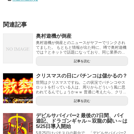
関連記事
奥村遊機が倒産
奥村遊機が倒産とのニュースがヤフーでリンクされ
てました。 もともと情報が出た時に、噂で奥村遊機
では？とネットで話題になっており、同じ業界の...
記事を読む
クリスマスの日にパチンコは儲かるの？
世間はクリスマスですね。この状況でパチンコやス
ロットを打っている人は、周りからどういう風に思
われてるんでしょうかｗｗ 普通に考えたら、クリ...
記事を読む
デビルサバイバー2 最後の7日間、パイ
遊記、ドラゴンギャル～双龍の闘い～は
5/25日導入開始
5月25日はパチスロの新台で、「デビルサバイバー2