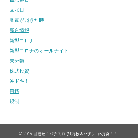
回収日
地震が起きた時
新台情報
新型コロナ
新型コロナのオールナイト
未分類
株式投資
沖ドキ！
目標
規制
© 2015
目指せ！パチスロで1万枚＆パチンコ5万発！！
.