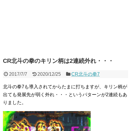
CR北斗の拳のキリン柄は2連続外れ・・・
2017/7/7
2020/12/25
CR北斗の拳7
北斗の拳7も導入されてからたまに打ちますが、キリン柄が
出ても発展先が弱く外れ・・・というパターンが2連続もあ
りました。