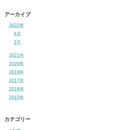
アーカイブ
2022年
4月
3月
2021年
2020年
2019年
2017年
2016年
2015年
カテゴリー