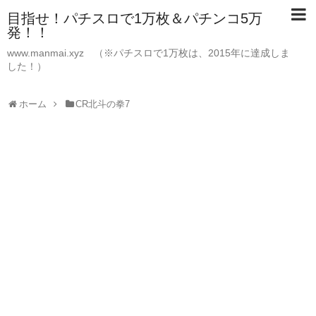
目指せ！パチスロで1万枚＆パチンコ5万
発！！
www.manmai.xyz （※パチスロで1万枚は、2015年に達成しま
した！）
ホーム
CR北斗の拳7