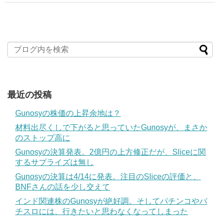
最近の投稿
Gunosyの株価の上昇余地は？
材料出尽くしで下がると思っていたGunosyが、まさか
のストップ高に
Gunosyの決算発表。2億円の上方修正だが、Sliceに関
するサプライズは無し
Gunosyの決算は4/14に発表。注目のSliceの評価と、
BNFさんの話を少し交えて
インド関連株のGunosyが絶好調。そしてパチンコやパ
チスロには、行きたいと思わなくなってしまった