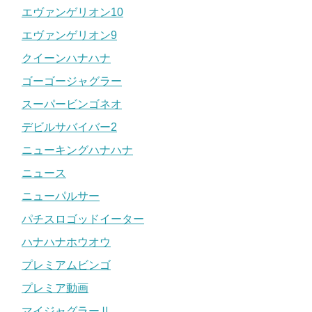
エヴァンゲリオン10
エヴァンゲリオン9
クイーンハナハナ
ゴーゴージャグラー
スーパービンゴネオ
デビルサバイバー2
ニューキングハナハナ
ニュース
ニューパルサー
パチスロゴッドイーター
ハナハナホウオウ
プレミアムビンゴ
プレミア動画
マイジャグラーⅡ