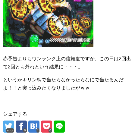
赤予告よりもワンランク上の信頼度ですが、この日は2回出
て2回とも外れという結果に・・・。
というかキリン柄で当たらなかったらなにで当たるんだ
よ！！と突っ込みたくなりましたがｗｗ
シェアする
error
0
0