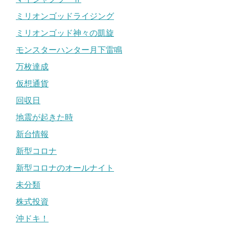
ミリオンゴッドライジング
ミリオンゴッド神々の凱旋
モンスターハンター月下雷鳴
万枚達成
仮想通貨
回収日
地震が起きた時
新台情報
新型コロナ
新型コロナのオールナイト
未分類
株式投資
沖ドキ！