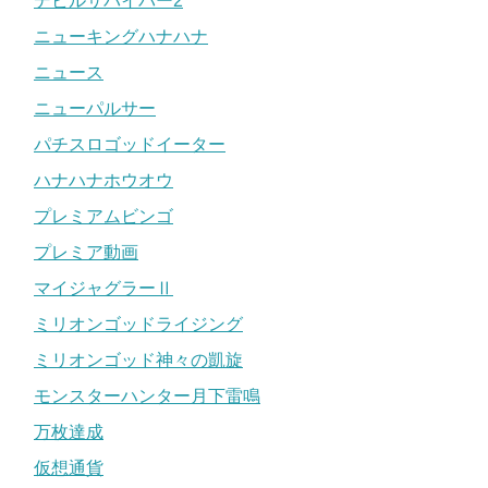
デビルサバイバー2
ニューキングハナハナ
ニュース
ニューパルサー
パチスロゴッドイーター
ハナハナホウオウ
プレミアムビンゴ
プレミア動画
マイジャグラーⅡ
ミリオンゴッドライジング
ミリオンゴッド神々の凱旋
モンスターハンター月下雷鳴
万枚達成
仮想通貨