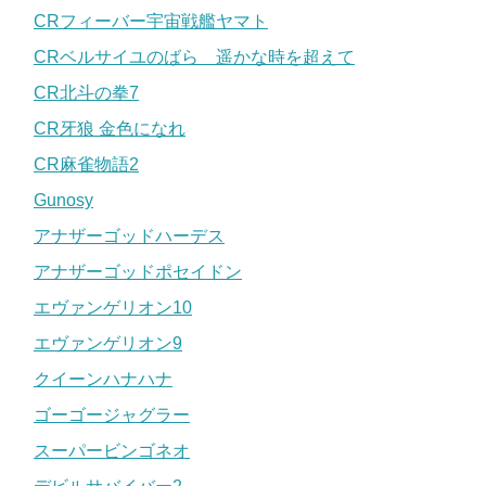
CRフィーバー宇宙戦艦ヤマト
CRベルサイユのばら 遥かな時を超えて
CR北斗の拳7
CR牙狼 金色になれ
CR麻雀物語2
Gunosy
アナザーゴッドハーデス
アナザーゴッドポセイドン
エヴァンゲリオン10
エヴァンゲリオン9
クイーンハナハナ
ゴーゴージャグラー
スーパービンゴネオ