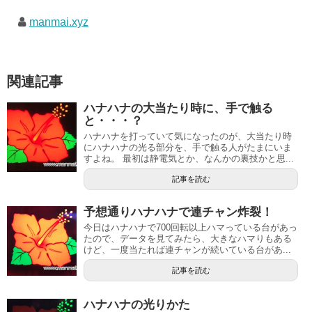
manmai.xyz
関連記事
ハナハナの大当たり時に、手で触る
と・・・？
ハナハナを打っていて気になったのが、大当たり時
にハナハナの光る部分を、手で触る人がたまにいま
すよね。 最初は静電気とか、なんかの裏技かと思...
記事を読む
予想通りハナハナで連チャン炸裂！
今日はハナハナで700回転以上ハマっている台があっ
たので、データを見てみたら、大きなハマりもある
けど、一度当たれば連チャンが続いている台があ...
記事を読む
ハナハナの光りかた