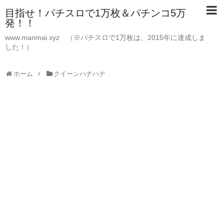
目指せ！パチスロで1万枚＆パチンコ5万
発！！
www.manmai.xyz （※パチスロで1万枚は、2015年に達成しま
した！）
ホーム
クイーンハナハナ